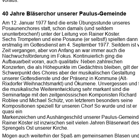
40 Jahre Bläserchor unserer Paulus-Gemeinde
Am 12. Januar 1977 fand die erste Übungsstunde unseres 
Posaunenchores statt, schon damals (und seitdem 
ununterbrochen!) unter der Leitung von Rainer Köster.
Sechs Trompeten und eine Posaune (er selbst!) spielten dann 
erstmalig im Gottesdienst am 4. September 1977. Seitdem ist v
Zeit vergangen, aber von Anfang an war immer auch die 
Nachwuchsförderung im Fokus. Kontinuierlich ging die 
Aufbauarbeit voran, auch qualitativ. Neben zahlreichen 
Konzerten, die als Höhepunkte im Gedächtnis bleiben, gilt der
Schwerpunkt des Chores aber der musikalischen Gestaltung 
unserer Gottesdienste und der Präsenz in Kommune (Alt-
Rixdorfer Weihnachtsmarkt) und Ökumene. Unvergessen und f
die musikalische Weiterentwicklung sehr markant sind die 
Seminartage mit den zeitgenössischen Komponisten Richard 
Roblee und Michael Schütz, von letzterem besonders seine 
Kompositionen speziell für unseren Chor! So wurde und ist er 
quasi ein
Markenzeichen und Aushängeschild unserer Paulus-Gemeind
Rainer Köster ist inzwischen seit vielen Jahren Bläserwart des
Sprengels Ost unserer Kirche.
Mögen auch weiterhin der Spaß am gemeinsamen Blasen und